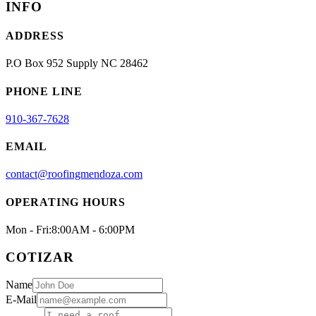
INFO
ADDRESS
P.O Box 952 Supply NC 28462
PHONE LINE
910-367-7628
EMAIL
contact@roofingmendoza.com
OPERATING HOURS
Mon - Fri:
8:00AM - 6:00PM
COTIZAR
Name
E-Mail